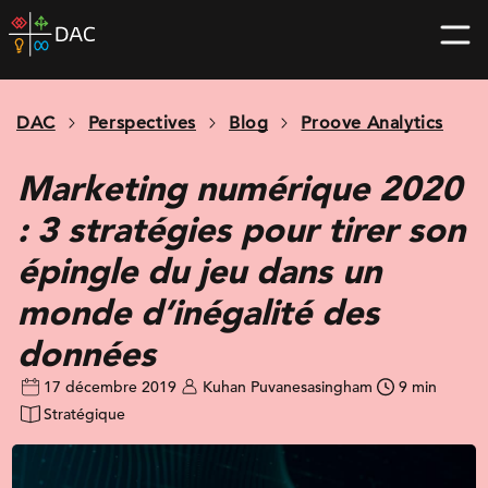
Skip
DAC
to
home
content
page
DAC
Perspectives
Blog
Proove Analytics
Marketing numérique 2020
: 3 stratégies pour tirer son
épingle du jeu dans un
monde d’inégalité des
données
17 décembre 2019
Kuhan Puvanesasingham
9 min
Stratégique