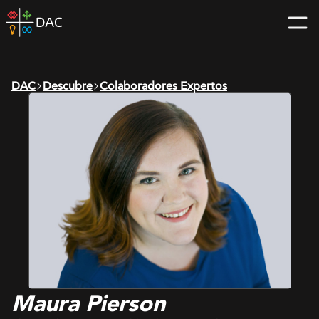
Skip
DAC
to
home
content
page
DAC
Descubre
Colaboradores Expertos
Maura Pierson