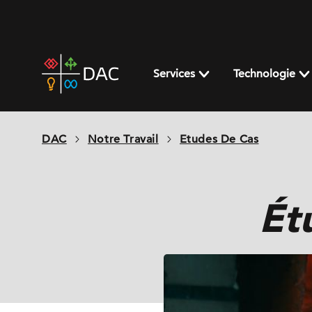
Skip
to
content
DAC
home
Services
Technologie
page
DAC
Notre Travail
Etudes De Cas
Ét