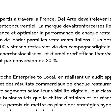
partis
à travers la France, Del Arte
devait
relever
l
ent
concurrentiel
. La marque
devait
renforcer
ses
lie
ence et optimiser la performance de
chaque
resta
n de leader
parmi
les restaurants
italiens
.
L’un
de
000
visites
en
restaurant via des
campagnes
digitale
echerches
localisées
, et
d’améliorer
l’efficacité
en
ré
ût
par conversion de 20 %.
roche
Enterprise to Loca
l, en réalisant un audit a
et des résultats commerciaux de chaque restauran
e segments selon leur visibilité digitale, leur cl
s business tels que le chiffre d’affaires et les rése
 a permis de mettre en place des stratégies hype