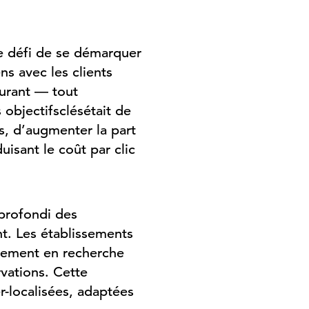
e
défi
de se
démarquer
ns avec les clients
urant — tout
s
objectifs
clés
était
de
s
,
d’augmenter
la part
duisant
le
coût
par
clic
pprofondi des
t. Les établissements
assement en recherche
rvations. Cette
r-localisées, adaptées