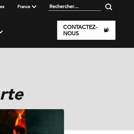
res
France
CONTACTEZ-
NOUS
rte