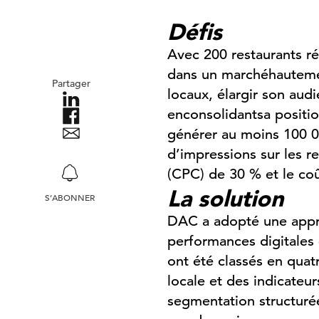
Défis
Avec 200 restaurants
ré
dans un
marché
hautem
Partager
locaux
,
élargir
son audi
en
consolidant
sa
positio
générer
au
moins
100 
d’impressions
sur les
r
(CPC) de 30 % et le
co
La solution
S’ABONNER
DAC a adopté une app
performances digitales 
ont été classés en quatr
locale et des indicateur
segmentation structurée