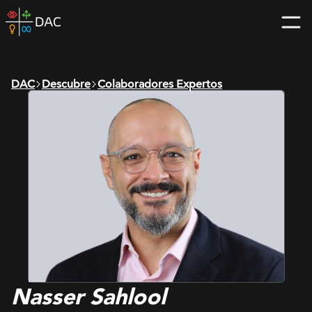
Skip
DAC
to
home
content
page
DAC
Descubre
Colaboradores Expertos
Nasser Sahlool