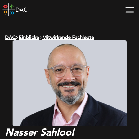
Skip
DAC
to
home
content
page
DAC
Einblicke
Mitwirkende Fachleute
Nasser Sahlool