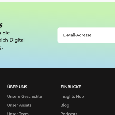
s
n die
ich Digital
g.
ÜBER UNS
EINBLICKE
Unsere Geschichte
Insights Hub
Unser Ansatz
Blog
Unser Team
Podcasts