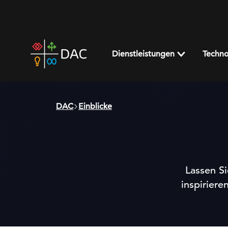
Skip
to
content
DAC
home
Dienstleistungen
Techno
page
DAC
Einblicke
Lassen Si
inspiriere