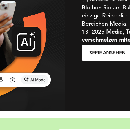
Bleiben Sie am Ball
einzige Reihe die 
Bereichen Media,
13, 2025
Media, T
verschmelzen mite
Marketings werden
SERIE ANSEHEN
verändert die Art
Videos verändern 
erfordern Agilitä
als nur Kennzahle
dies zusammen – v
definieren, wie Ma