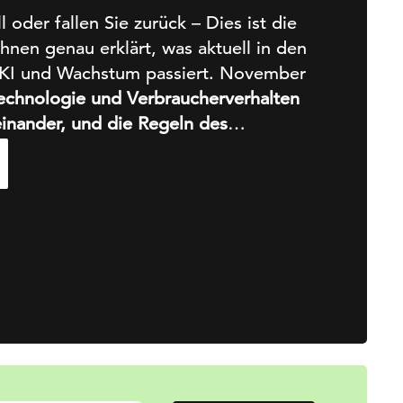
 oder fallen Sie zurück – Dies ist die
Ihnen genau erklärt, was aktuell in den
 KI und Wachstum passiert. November
echnologie und Verbraucherverhalten
inander, und die Regeln des
 in Rekordzeit neu geschrieben.
KI
 und Weise, wie wir Dinge entdecken.
die Aufmerksamkeit. Strategien
t. Und Messungen bedeuten heute mehr
n.
Die Media Forward-Serie
fasst all
ier wesentliche Erkenntnisse, die neu
rken im Zeitalter der KI wachsen.