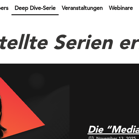
ers
Deep Dive-Serie
Veranstaltungen
Webinare
tellte Serien e
Die “Media
November 13, 2025