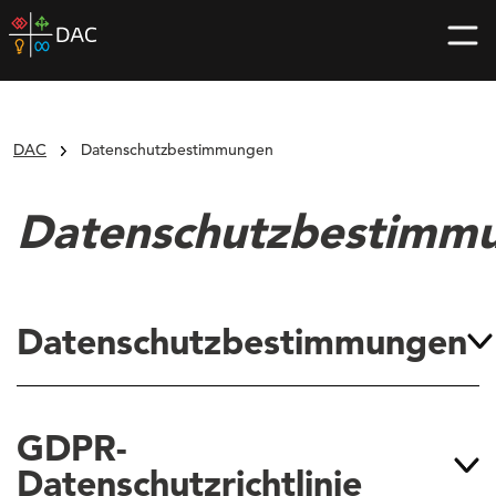
Skip
DAC
to
home
content
page
DAC
Datenschutzbestimmungen
Datenschutzbestimm
Datenschutzbestimmungen
GDPR-
Datenschutzrichtlinie