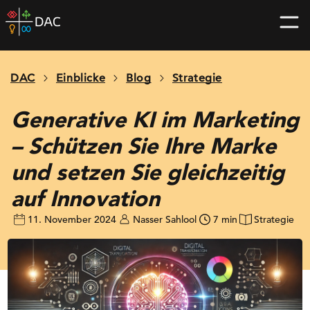
Skip
DAC
to
home
content
page
DAC
Einblicke
Blog
Strategie
Generative KI im Marketing
– Schützen Sie Ihre Marke
und setzen Sie gleichzeitig
auf Innovation
11. November 2024
Nasser Sahlool
7 min
Strategie