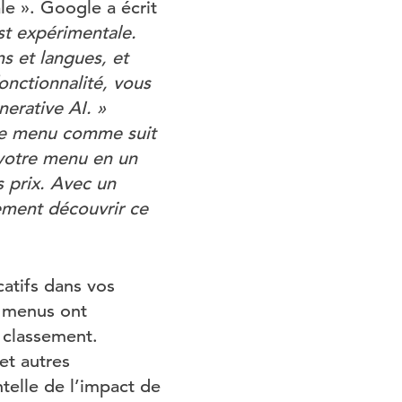
e ». Google a écrit
st expérimentale.
s et langues, et
fonctionnalité, vous
erative AI. »
de menu comme suit
 votre menu en un
s prix. Avec un
lement découvrir ce
atifs dans vos
es menus ont
 classement.
et autres
telle de l’impact de