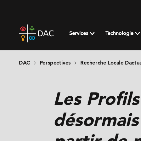
Skip
to
content
DAC
home
Services
Technologie
page
DAC
Perspectives
Recherche Locale Dactua
Les Profil
désormais
partir de 