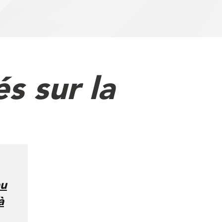
s sur la
au
à