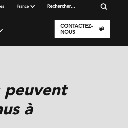
res
France
CONTACTEZ-
NOUS
s peuvent
us à