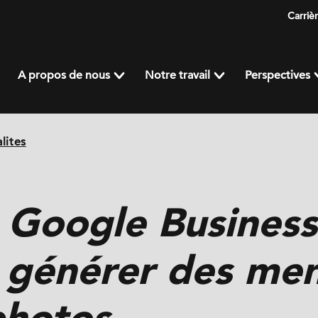
Carriè
A propos de nous
Notre travail
Perspectives
lites
s Google Busines
 générer des men
photos