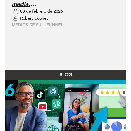
media:
03 de febrero de 2026
impulsando el upper funnel para un
Robert Cooney
crecimiento medible y sostenible
MEDIOS DE FULL-FUNNEL
BLOG