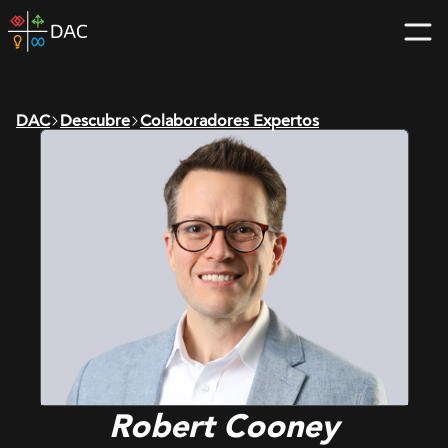
Skip
DAC
to
home
content
page
DAC
Descubre
Colaboradores Expertos
Robert Cooney