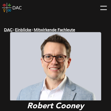
Skip
DAC
to
home
content
page
DAC
Einblicke
Mitwirkende Fachleute
Robert Cooney