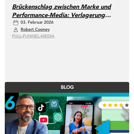
Brückenschlag zwischen Marke und
Performance-Media: Verlagerung
03. Februar 2026
des Anfangsfunnels für messbares,
Robert Cooney
nachhaltiges Wachstum
FULL-FUNNEL-MEDIA
BLOG