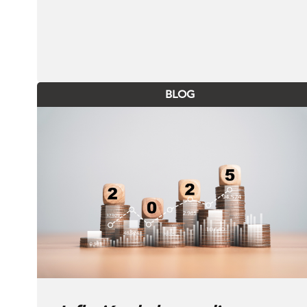
qué deberían hacer los
media buyers)
BLOG