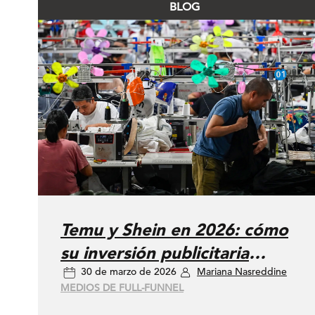
BLOG
Temu y Shein en 2026: cómo
su inversión publicitaria
30 de marzo de 2026
Mariana Nasreddine
intermitente está
MEDIOS DE FULL-FUNNEL
transformando las subastas (y