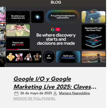
BLOG
Google I/O y Google
Marketing Live 2025: Claves
26 de mayo de 2025
Mariana Nasreddine
de los eventos ¿Cómo pueden
MEDIOS DE FULL-FUNNEL
adaptarse los especialistas en