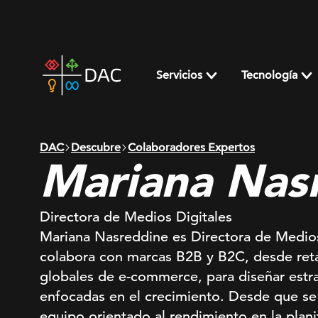
Skip
to
content
DAC
home
Servicios
Tecnología
page
DAC
Descubre
Colaboradores Expertos
Mariana Nas
Directora de Medios Digitales
Mariana Nasreddine es Directora de Medio
colabora con marcas B2B y B2C, desde retail
globales de e-commerce, para diseñar estra
enfocadas en el crecimiento. Desde que se
equipo orientado al rendimiento en la plani