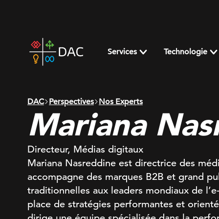
Skip
to
content
DAC
home
Services
Technologie
page
DAC
Perspectives
Nos Experts
Mariana Nas
Directeur, Médias digitaux
Mariana Nasreddine est directrice des médi
accompagne des marques B2B et grand pub
traditionnelles aux leaders mondiaux de l’
place de stratégies performantes et orienté
dirige une équipe spécialisée dans la perfo