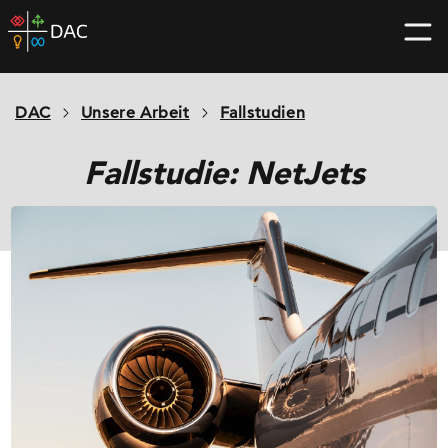
Skip
DAC
to
home
content
page
DAC
Unsere Arbeit
Fallstudien
Fallstudie: NetJets