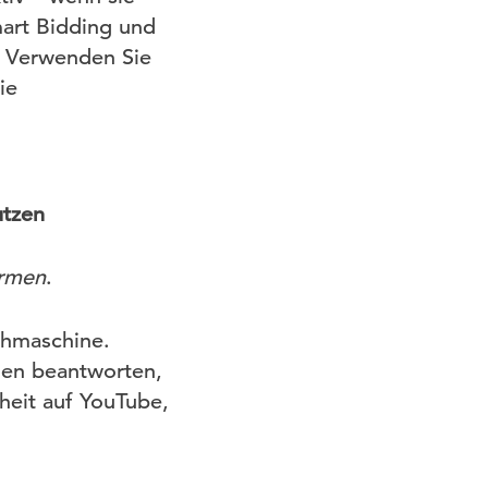
mart Bidding und
n. Verwenden Sie
ie
utzen
ormen
.
chmaschine.
agen beantworten,
heit auf YouTube,