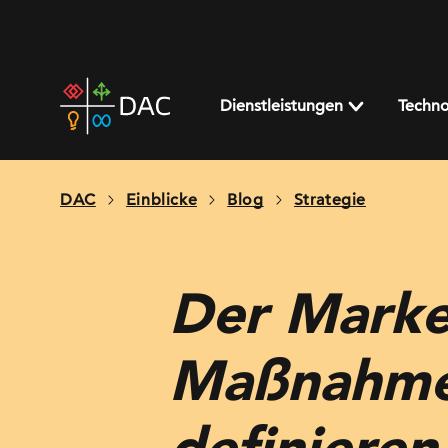
Skip
to
content
DAC
home
Dienstleistungen
Techno
page
DAC
Einblicke
Blog
Strategie
Der Marke
Maßnahmen
definieren