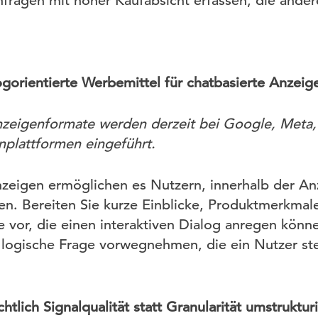
fragen mit hoher Kaufabsicht erfassen, die andere
logorientierte Werbemittel für chatbasierte Anzei
Anzeigenformate werden derzeit bei Google, Meta
plattformen eingeführt.
nzeigen ermöglichen es Nutzern, innerhalb der An
en. Bereiten Sie kurze Einblicke, Produktmerkmale
 vor, die einen interaktiven Dialog anregen könn
logische Frage vorwegnehmen, die ein Nutzer ste
tlich Signalqualität statt Granularität umstruktur