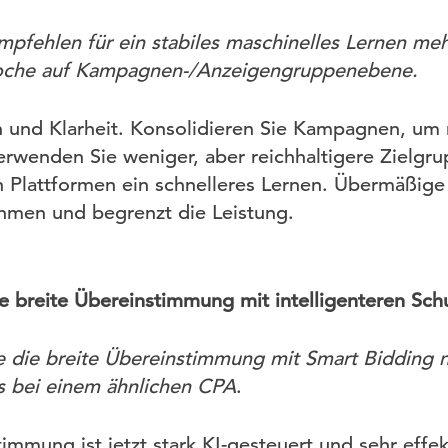
fehlen für ein stabiles maschinelles Lernen meh
oche auf Kampagnen-/Anzeigengruppenebene.
n und Klarheit. Konsolidieren Sie Kampagnen, um
 verwenden Sie weniger, aber reichhaltigere Zielg
n Plattformen ein schnelleres Lernen. Übermäßig
hmen und begrenzt die Leistung.
ie breite Übereinstimmung mit intelligenteren S
 die breite Übereinstimmung mit Smart Bidding n
 bei einem ähnlichen CPA
.
immung ist jetzt stark KI-gesteuert und sehr effek