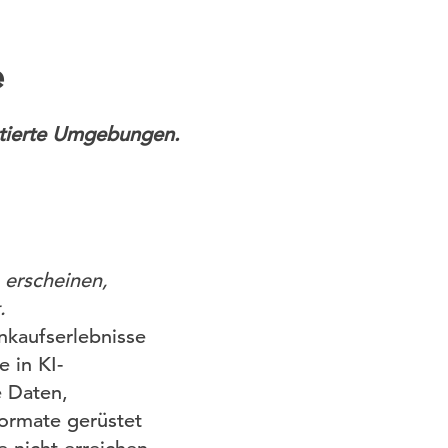
e
ntierte Umgebungen.
 erscheinen,
.
nkaufserlebnisse
 in KI-
e Daten,
Formate gerüstet