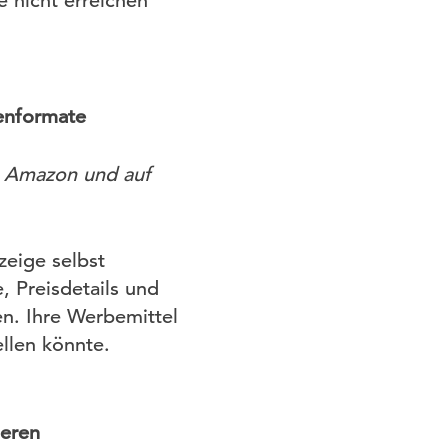
 nicht erreichen
genformate
, Amazon und auf
zeige selbst
, Preisdetails und
en. Ihre Werbemittel
llen könnte.
ieren