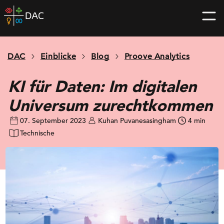
Skip
DAC
to
home
content
page
DAC
Einblicke
Blog
Proove Analytics
KI für Daten: Im digitalen
Universum zurechtkommen
07. September 2023
Kuhan Puvanesasingham
4 min
Technische