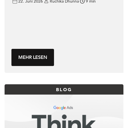
steht
22. Juni 2026
Ruchika Dhunna
9 min
MEHR LESEN
BLOG