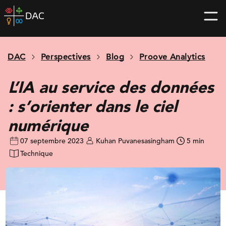
Skip
DAC
to
home
content
page
DAC
Perspectives
Blog
Proove Analytics
L’IA au service des données
: s’orienter dans le ciel
numérique
07 septembre 2023
Kuhan Puvanesasingham
5 min
Technique