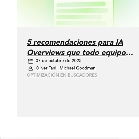
5 recomendaciones para IA
Overviews que todo equipo
07 de octubre de 2025
de SEO debería saber
Oliver Tani
|
Michael Goodman
OPTIMIZACIÓN EN BUSCADORES