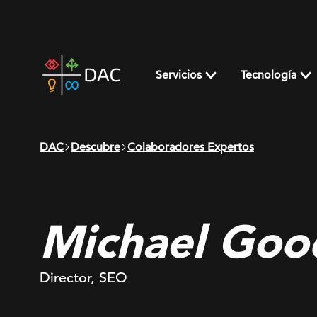
Skip
to
content
DAC
home
Servicios
Tecnología
page
DAC
Descubre
Colaboradores Expertos
Michael Go
Director, SEO