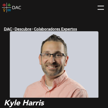
Skip
DAC
to
home
content
page
DAC
Descubre
Colaboradores Expertos
Kyle Harris