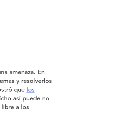
una amenaza. En
lemas y resolverlos
ostró que
los
dicho así puede no
ibre a los