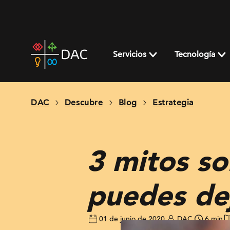
Skip
to
content
DAC
home
Servicios
Tecnología
page
DAC
Descubre
Blog
Estrategia
3 mitos so
puedes dej
01 de junio de 2020
DAC
6 min