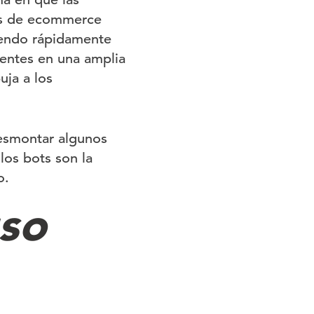
mas de ecommerce
tiendo rápidamente
entes en una amplia
ja a los
esmontar algunos
os bots son la
o.
uso