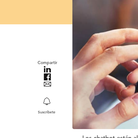
Compartir
Suscríbete
Los chatbot están al