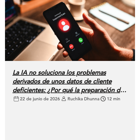
La IA no soluciona los problemas
derivados de unos datos de cliente
deficientes: ¿Por qué la preparación del
CRM es clave para el éxito?
22 de junio de 2026
Ruchika Dhunna
12 min