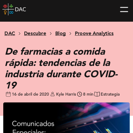
Skip
DAC
to
home
content
page
DAC
Descubre
Blog
Proove Analytics
De farmacias a comida
rápida: tendencias de la
industria durante COVID-
19
16 de abril de 2020
Kyle Harris
8 min
Estrategia