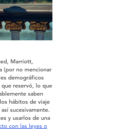
ed, Marriott,
ía (por no mencionar
iles demográficos
s que reservó, lo que
bablemente saben
los hábitos de viaje
y así sucesivamente.
tes y usarlos de una
cto con las leyes o