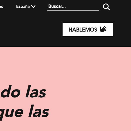
eo
España
HABLEMOS
do las
que las