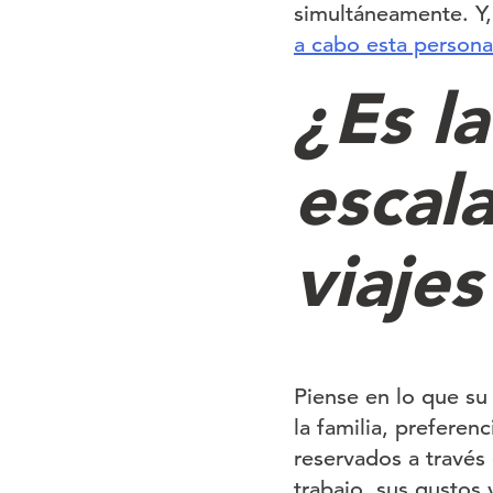
simultáneamente. Y,
a cabo esta personal
¿Es la
escal
viajes
Piense en lo que s
la familia, preferen
reservados a través 
trabajo, sus gustos