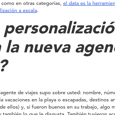
 como en otras categorías,
el data es la herramien
ización a escala
.
 personalizació
a la nueva agen
?
u agente de viajes supo sobre usted: nombre, nú
cia vacaciones en la playa o escapadas, destinos an
de ellos) y, si fueron buenos en su trabajo, algo m
 y también lo que le disgusta. También tuvieron ac