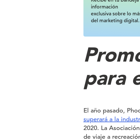
Recibe en tu bandeja
información
exclusiva sobre lo má
del marketing digital.
Promo
para e
El año pasado, Pho
superará a la indust
2020. La Asociación 
de viaje a recreaci