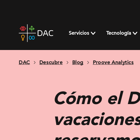
Skip
to
content
DAC
home
Servicios
Tecnología
page
DAC
Descubre
Blog
Proove Analytics
Cómo el D
vacaciones
reservamo