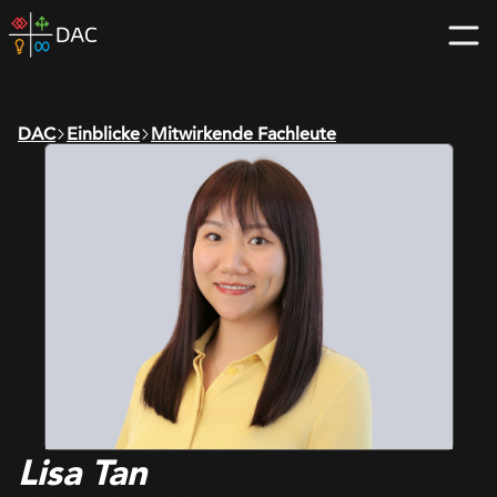
Skip
DAC
to
home
content
page
DAC
Einblicke
Mitwirkende Fachleute
Lisa Tan