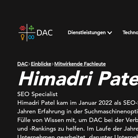
Skip
to
content
DAC
home
Dienstleistungen
Techno
page
DAC
Einblicke
Mitwirkende Fachleute
Himadri Pate
SEO Specialist
Himadri Patel kam im Januar 2022 als SEO-S
Jahren Erfahrung in der Suchmaschinenopti
Fülle von Wissen mit, um DAC bei der Verb
und -Rankings zu helfen. Im Laufe der Jahre
Unternehmen gearbeitet, darunter Untern