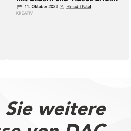
11. Oktober 2023
Himadri Patel
bei der
KREATIV
Suchmaschinenoptimierung
erzielen
 Sie weitere
sse von DAC