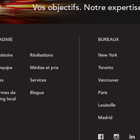
Vos objectifs. Notre expertis
AGNIE
BUREAUX
istoire
Réalisations
New York
équipe
Médias et prix
Toronto
es
Services
Vancouver
ormes de
Blogue
Paris
ng local
Louisville
Madrid