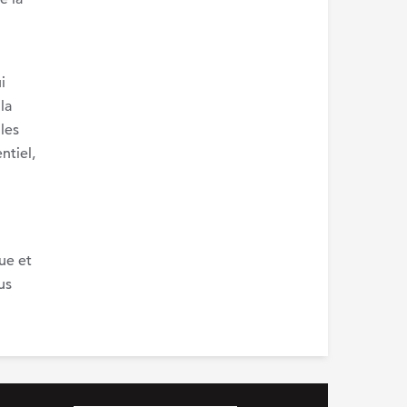
i
la
les
ntiel,
ue et
us