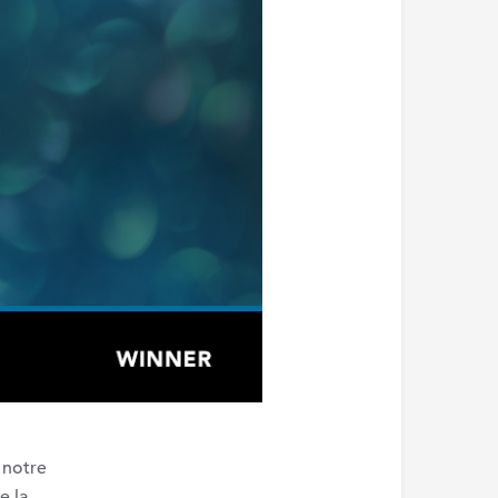
 notre
e la