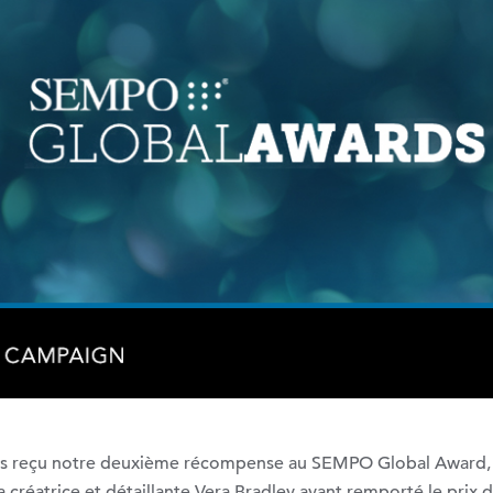
ns reçu notre deuxième récompense au SEMPO Global Award,
créatrice et détaillante Vera Bradley ayant remporté le prix d