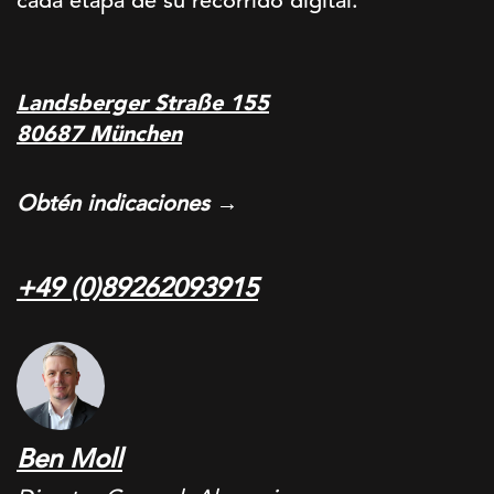
cada etapa de su recorrido digital.
Landsberger Straße 155
80687 München
Obtén indicaciones →
+49 (0)89262093915
Ben Moll