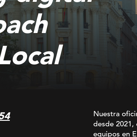
oach
Local
Nuestra ofici
 54
desde 2021, 
equipos en E