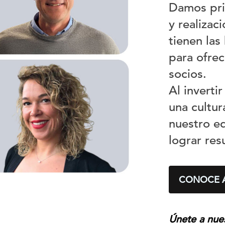
Damos pri
y realiza
tienen las
para ofrec
socios.
Al inverti
una cultur
nuestro eq
lograr res
CONOCE A
Únete a nue