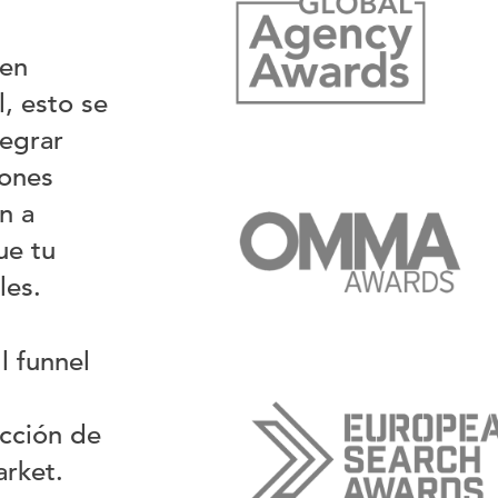
 en
, esto se
tegrar
iones
n a
ue tu
les.
l funnel
ucción de
arket.