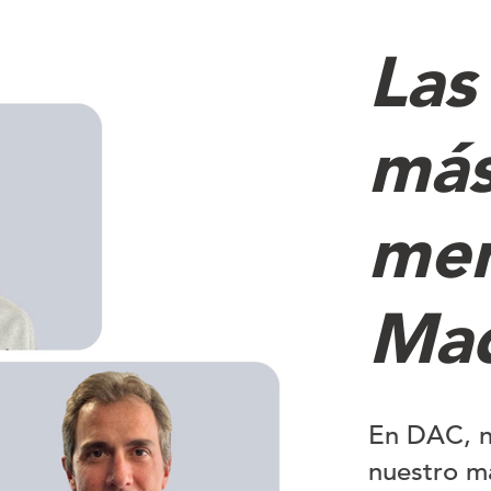
Las
más
men
Mad
En DAC, n
nuestro m