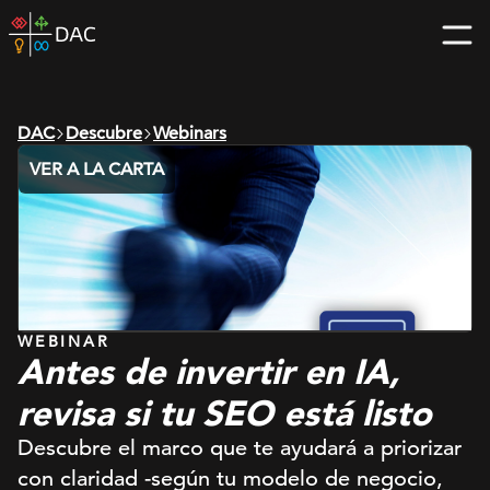
Skip
DAC
to
home
content
page
DAC
Descubre
Webinars
VER A LA CARTA
WEBINAR
Antes de invertir en IA,
revisa si tu SEO está listo
Descubre el marco que te ayudará a priorizar
con claridad -según tu modelo de negocio,