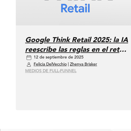
Google Think Retail 2025: la IA
reescribe las reglas en el retail
12 de septiembre de 2025
para la temporada de compras
Felicia DelVecchio
|
Zhenya Brisker
navideñas
MEDIOS DE FULL-FUNNEL