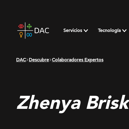
Skip
to
content
DAC
home
Servicios
Tecnología
page
DAC
Descubre
Colaboradores Expertos
Zhenya Brisk