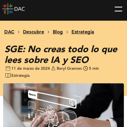
Skip
DAC
to
home
content
page
DAC
Descubre
Blog
Estrategia
SGE: No creas todo lo que
lees sobre IA y SEO
11 de marzo de 2024
Beryl Grannec
5 min
Estrategia