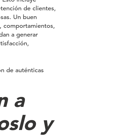
etención de clientes,
cosas. Un buen
s, comportamientos,
udan a generar
tisfacción,
n de auténticas
n a
oslo y