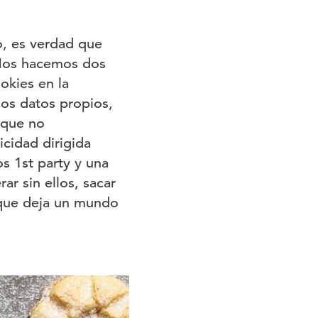
o, es verdad que
 Nos hacemos dos
okies en la
los datos propios,
nque no
cidad dirigida
s 1st party y una
r sin ellos, sacar
o que deja un mundo