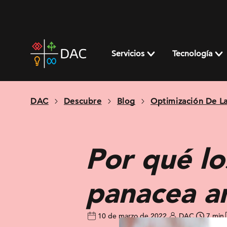
Skip
to
content
DAC
home
Servicios
Tecnología
page
DAC
Descubre
Blog
Optimización De L
Por qué lo
panacea an
10 de marzo de 2022
DAC
7 min