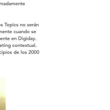
remadamente
os Topics no serán
almente cuando se
iente en Digiday.
eting contextual.
cipios de los 2000