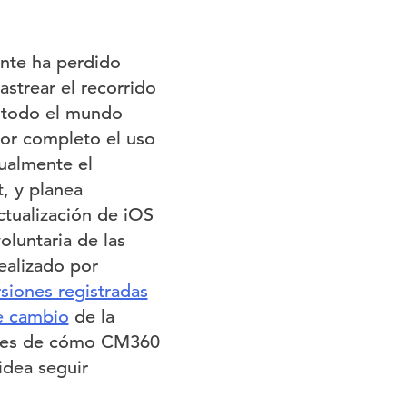
nte ha perdido
strear el recorrido
e todo el mundo
or completo el uso
ualmente el
, y planea
ctualización de iOS
luntaria de las
ealizado por
siones registradas
e cambio
de la
tales de cómo CM360
idea seguir