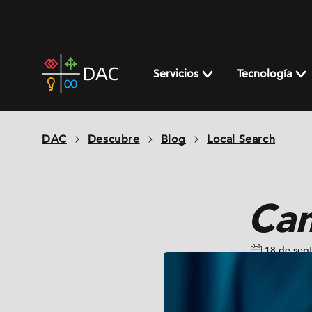
Skip
to
content
DAC
home
Servicios
Tecnología
page
DAC
Descubre
Blog
Local Search
Ca
18 de sep