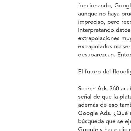
funcionando, Google
aunque no haya pru
impreciso, pero r
interpretando datos
extrapolaciones mu
extrapolados no ser
desaparezcan. Ento
El futuro del floodli
Search Ads 360 acab
señal de que la pla
además de eso tambi
Google Ads. ¿Qué s
búsqueda que se eje
Google y hace clic 