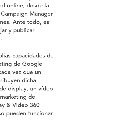
ad online, desde la
os. Campaign Manager
nes. Ante todo, es
jar y publicar
.
plias capacidades de
eting de Google
 cada vez que un
tribuyen dicha
de display, un vídeo
 marketing de
lay & Video 360
so pueden funcionar