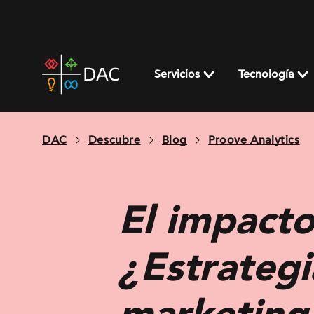
Skip
to
content
DAC
home
Servicios
Tecnología
page
DAC
Descubre
Blog
Proove Analytics
El impacto
¿Estrategi
marketing