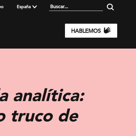
eo
España
HABLEMOS
 analítica:
o truco de