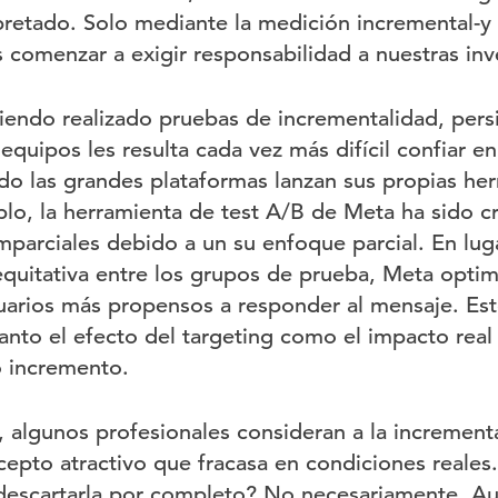
pretado. Solo mediante la medición incremental-y 
comenzar a exigir responsabilidad a nuestras inv
iendo realizado pruebas de incrementalidad, persi
equipos les resulta cada vez más difícil confiar en
o las grandes plataformas lanzan sus propias he
lo, la herramienta de test A/B de Meta ha sido cr
mparciales debido a un su enfoque parcial. En luga
quitativa entre los grupos de prueba, Meta optim
suarios más propensos a responder al mensaje. Esto
tanto el efecto del targeting como el impacto real
o incremento.
 algunos profesionales consideran a la incremen
epto atractivo que fracasa en condiciones reales.
escartarla por completo? No necesariamente. A