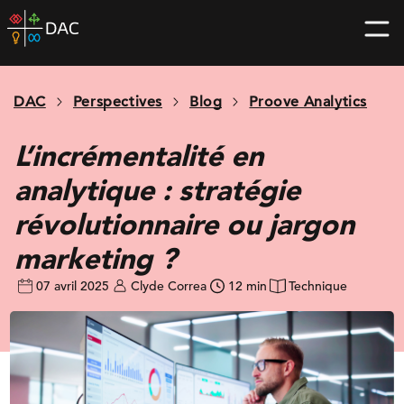
Skip
DAC
to
home
content
page
DAC
Perspectives
Blog
Proove Analytics
L’incrémentalité en
analytique : stratégie
révolutionnaire ou jargon
marketing ?
07 avril 2025
Clyde Correa
12 min
Technique