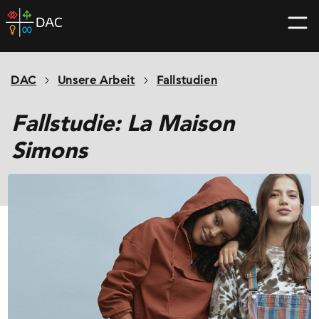
Skip
DAC
to
home
content
page
DAC
Unsere Arbeit
Fallstudien
Fallstudie: La Maison
Simons