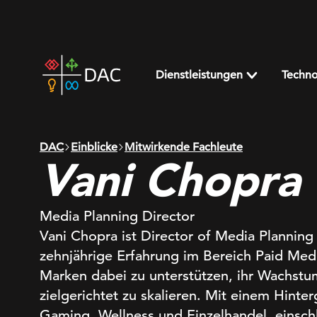
Skip
to
content
DAC
home
Dienstleistungen
Techno
page
DAC
Einblicke
Mitwirkende Fachleute
Vani Chopra
Media Planning Director
Vani Chopra ist Director of Media Planning
zehnjährige Erfahrung im Bereich Paid Medi
Marken dabei zu unterstützen, ihr Wachst
zielgerichtet zu skalieren. Mit einem Hinte
Gaming, Wellness und Einzelhandel, einsch