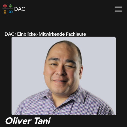
Skip
DAC
to
home
content
page
DAC
Einblicke
Mitwirkende Fachleute
Oliver Tani