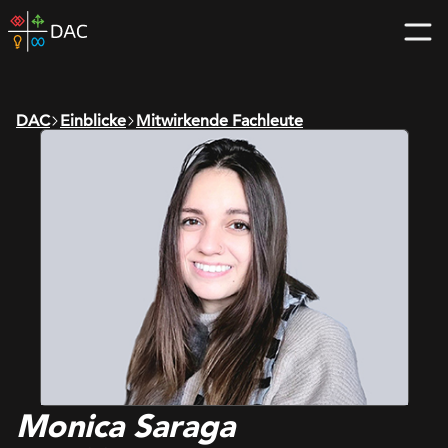
Skip
DAC
to
home
content
page
DAC
Einblicke
Mitwirkende Fachleute
Monica Saraga