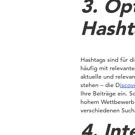
3. Op
Hasht
Hashtags sind für d
häufig mit relevant
aktuelle und releva
stehen – die D
iscov
Ihre Beiträge ein. 
hohem Wettbewerb u
verschiedenen Such
4. Int