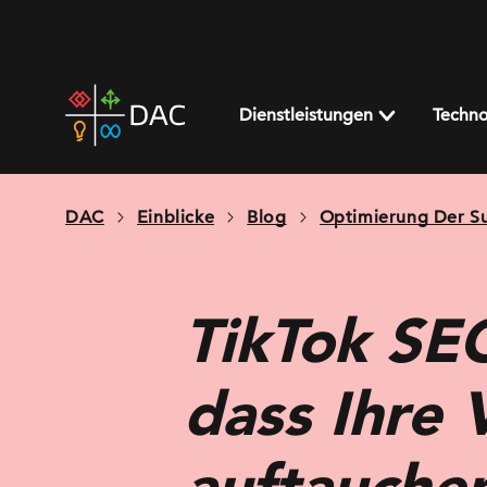
Skip
to
content
DAC
home
Dienstleistungen
Techno
page
DAC
Einblicke
Blog
Optimierung Der S
TikTok SEO
dass Ihre 
auftauche