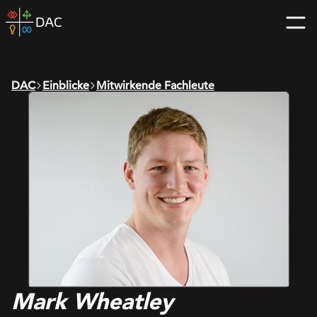
Skip
DAC
to
home
content
page
DAC
Einblicke
Mitwirkende Fachleute
Mark Wheatley