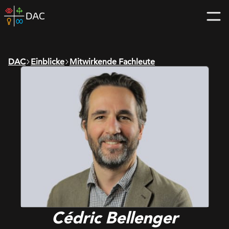
Skip
DAC
to
home
content
page
DAC
Einblicke
Mitwirkende Fachleute
Cédric Bellenger