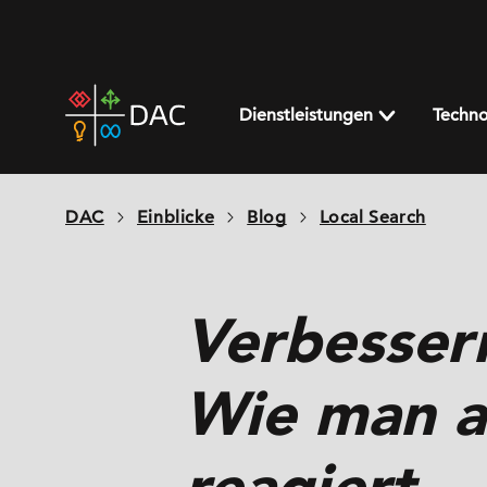
Skip
to
content
DAC
home
Dienstleistungen
Techno
page
DAC
Einblicke
Blog
Local Search
Verbessern
Wie man a
reagiert