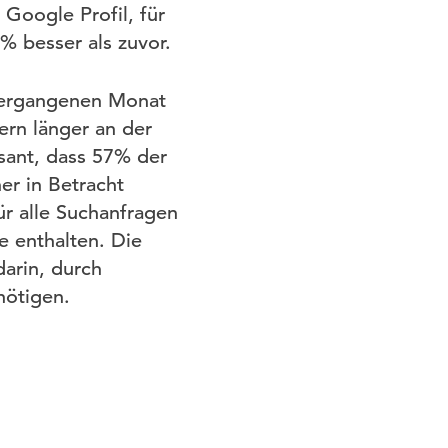
Google Profil, für
% besser als zuvor.
 vergangenen Monat
rn länger an der
ssant, dass 57% der
r in Betracht
r alle Suchanfragen
e enthalten. Die
darin, durch
nötigen.