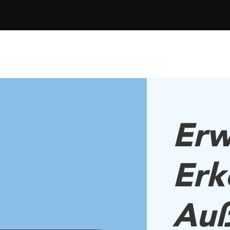
Erw
Erk
Auß