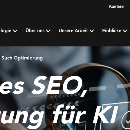
Karriere
logie
Über uns
Unsere Arbeit
Einblicke
Such Optimierung
hes SEO,
ung für KI