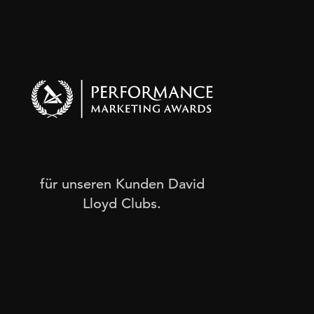
 Kampagne
Beste Kampagne zur Lead-Generieru
Voll
für unseren Kunden David
Lloyd Clubs.
Such
Co
gesa