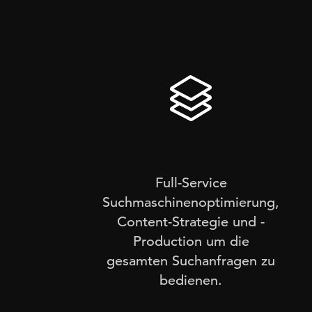
Generierung
Voll integrierte SEO-Lösun
Full-Service
Suchmaschinenoptimierung,
Content-Strategie und -
Production um die
gesamten Suchanfragen zu
bedienen.