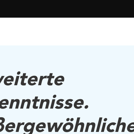
eiterte
enntnisse.
ergewöhnlich