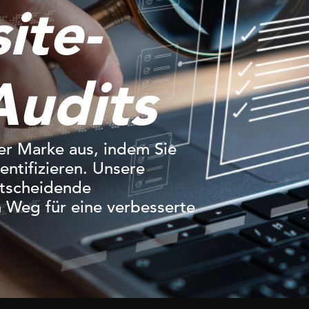
ite-
Audits
rer Marke aus, indem Sie
ntifizieren. Unsere
tscheidende
 Weg für eine verbesserte