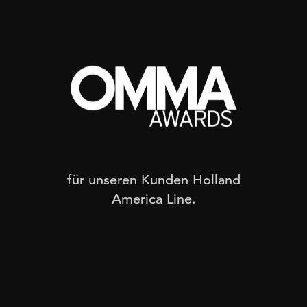
gen
Suchmaschinenmarketing: SEO
für unseren Kunden Holland
America Line.