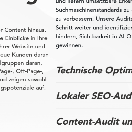
und liefern umsetzbare Erke
Suchmaschinenstandards zu e
zu verbessern. Unsere Audit
Schritt weiter und identifiz
r Content hinaus.
hindern, Sichtbarkeit in AI 
 Einblicke in Ihre
gewinnen.
Ihrer Website und
 neue Kunden daran
elgruppen daran,
Technische Opti
Page-, Off-Page-,
und zeigen sowohl
gspotenziale auf.
Lokaler SEO-Aud
Content-Audit un