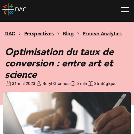
Skip
DAC
to
home
content
page
DAC
Perspectives
Blog
Proove Analytics
Optimisation du taux de
conversion : entre art et
science
31 mai 2023
Beryl Grannec
5 min
Stratégique