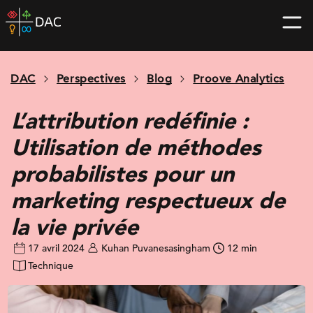
Skip
DAC
to
home
content
page
DAC
Perspectives
Blog
Proove Analytics
L’attribution redéfinie :
Utilisation de méthodes
probabilistes pour un
marketing respectueux de
la vie privée
17 avril 2024
Kuhan Puvanesasingham
12 min
Technique