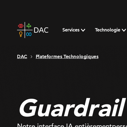
Skip
to
content
DAC
home
Services
Technologie
page
DAC
Plateformes Technologiques
Guardrail
Notre interface IA
entièrement
pers