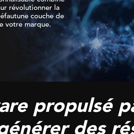
our
révolutionner
la
éfaut
une
couche de
de
votre
marque.
re propulsé par
générer des rés