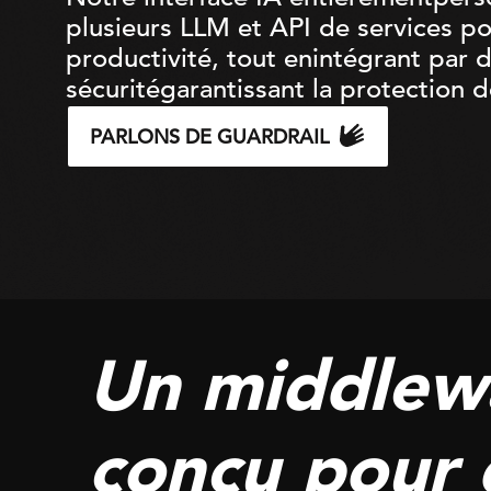
plusieurs
LLM et API de services p
productivité
, tout
en
intégrant
par
d
sécurité
garantissant
la protection 
PARLONS DE GUARDRAIL
Un middlewa
conçu pour 