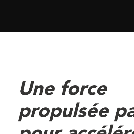
Une force
propulsée pa
pour accélér