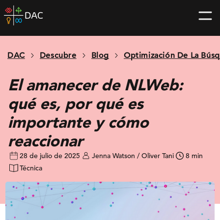
Skip
DAC
to
home
content
page
DAC
Descubre
Blog
Optimización De La Bús
El amanecer de NLWeb:
qué es, por qué es
importante y cómo
reaccionar
28 de julio de 2025
Jenna Watson / Oliver Tani
8 min
Técnica