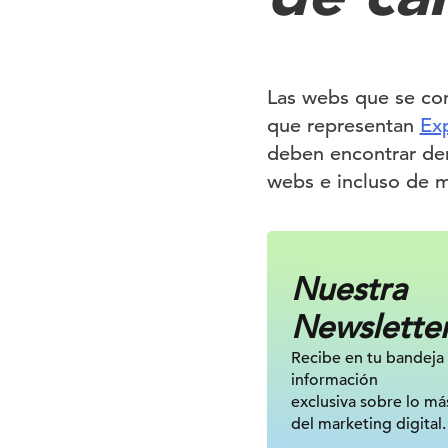
Las webs que se con
que representan
Exp
deben encontrar den
webs e incluso de m
Nuestra
Newslette
Recibe en tu bandeja
información
exclusiva sobre lo má
del marketing digital.