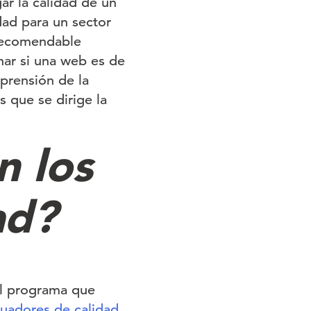
ar la calidad de un
dad para un sector
recomendable
inar si una web es de
prensión de la
s que se dirige la
n los
ad?
el programa que
luadores de calidad