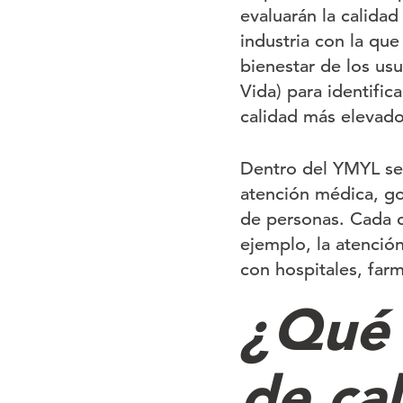
evaluarán la calida
industria con la que
bienestar de los us
Vida) para identific
calidad más elevado
Dentro del YMYL se 
atención médica, go
de personas. Cada c
ejemplo, la atenció
con hospitales, far
¿Qué 
de ca