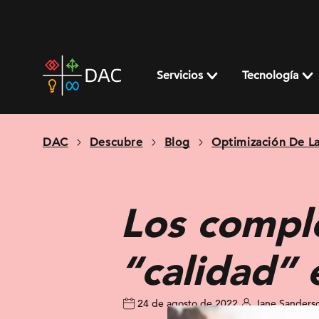
Skip
to
content
DAC
home
Servicios
Tecnología
page
DAC
Descubre
Blog
Optimización De L
Los comple
“calidad” 
24 de agosto de 2022
Jane Sanders