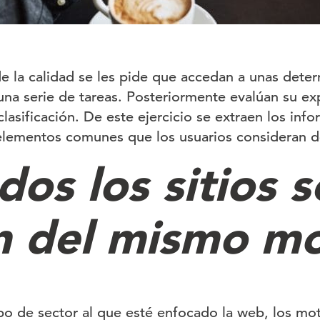
 de la calidad se les pide que accedan a unas dete
una serie de tareas. Posteriormente evalúan su exp
clasificación. De este ejercicio se extraen los inf
 elementos comunes que los usuarios consideran de
os los sitios s
n del mismo m
po de sector al que esté enfocado la web, los m