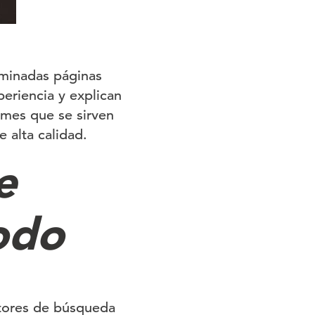
rminadas páginas
eriencia y explican
ormes que se sirven
 alta calidad.
e
odo
otores de búsqueda