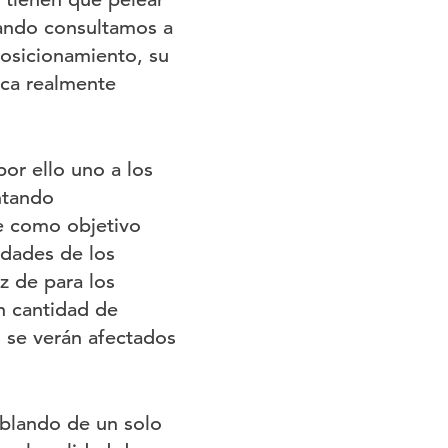
ando consultamos a
posicionamiento, su
fica realmente
por ello uno a los
ntando
e como objetivo
idades de los
z de para los
n cantidad de
 se verán afectados
ablando de un solo