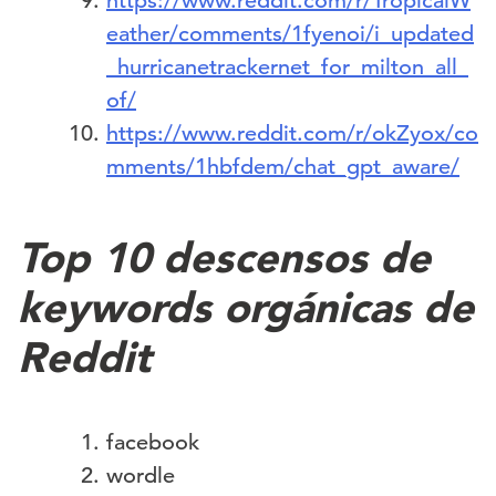
https://www.reddit.com/r/TropicalW
eather/comments/1fyenoi/i_updated
_hurricanetrackernet_for_milton_all_
of/
https://www.reddit.com/r/okZyox/co
mments/1hbfdem/chat_gpt_aware/
Top 10 descensos de
keywords orgánicas de
Reddit
facebook
wordle