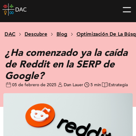
Skip
DAC
to
home
content
page
DAC
Descubre
Blog
Optimización De La Bús
¿Ha comenzado ya la caída
de Reddit en la SERP de
Google?
05 de febrero de 2025
Dan Lauer
5 min
Estrategia