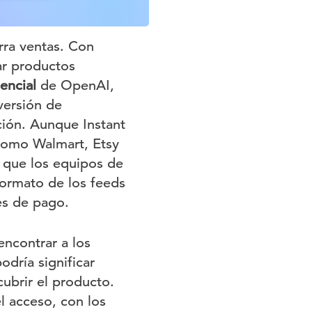
rra ventas. Con
ar productos
gencial
de OpenAI,
versión de
ación. Aunque Instant
 como Walmart, Etsy
a que los equipos de
ormato de los feeds
es de pago.
encontrar a los
odría significar
ubrir el producto.
l acceso, con los