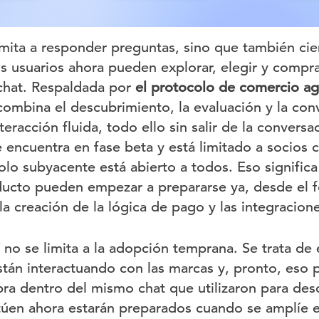
mita a responder preguntas, sino que también cie
os usuarios ahora pueden explorar, elegir y compr
chat. Respaldada por
el protocolo de comercio a
combina el descubrimiento, la evaluación y la con
eracción fluida, todo ello sin salir de la convers
 encuentra en fase beta y está limitado a socios
olo subyacente está abierto a todos. Eso signific
ucto pueden empezar a prepararse ya, desde el f
la creación de la lógica de pago y las integracion
no se limita a la adopción temprana. Se trata de 
tán interactuando con las marcas y, pronto, eso p
a dentro del mismo chat que utilizaron para desc
úen ahora estarán preparados cuando se amplíe e