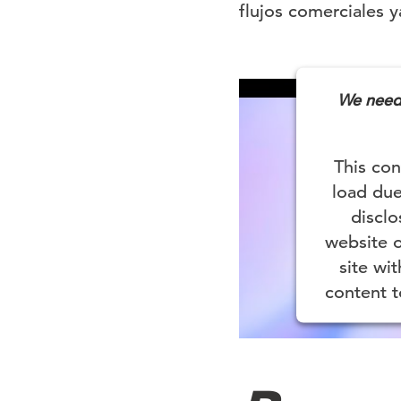
flujos comerciales 
We need 
This con
load due
disclo
website 
site wi
content t
Powered by