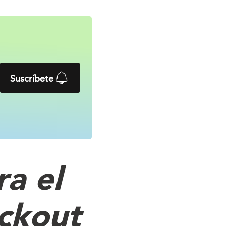
Suscríbete
a el
eckout