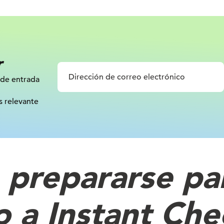
r
 de entrada
s relevante
prepararse par
o a Instant Ch