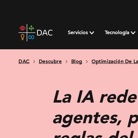
Skip
to
content
DAC
home
Servicios
Tecnología
page
DAC
Descubre
Blog
Optimización De L
La IA rede
agentes, p
reglas del