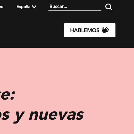
eo
España
HABLEMOS
e:
s y nuevas